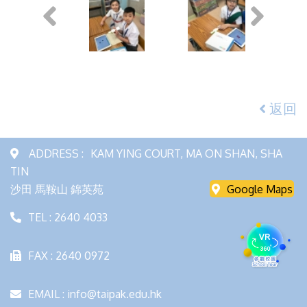
返回
ADDRESS :
KAM YING COURT, MA ON SHAN, SHA
TIN
沙田 馬鞍山 錦英苑
Google Maps
TEL : 2640 4033
FAX : 2640 0972
EMAIL : info@taipak.edu.hk