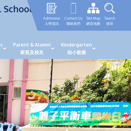
l School
Admission
Contact Us
Site Map
Search
入學資訊
聯絡我們
網頁地圖
搜尋
s
Parent & Alumni
Kindergarten
家長及校友
幼小銜接
表現優秀學生
GRWTH 手機應用程式
「森語童行」探索之旅
法團校董會校友校董選舉
最新活動詳情及報名