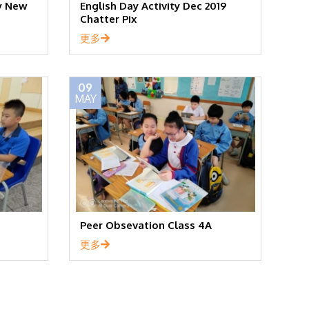
 New
English Day Activity Dec 2019
Chatter Pix
更多
09
MAY
Peer Obsevation Class 4A
更多