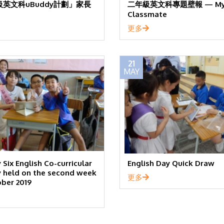
英文科uBuddy計劃」家長
二年級英文科專題壁報 — My
Classmate
更多
21
MAY
 Six English Co-curricular
English Day Quick Draw
ty held on the second week
更多
ober 2019