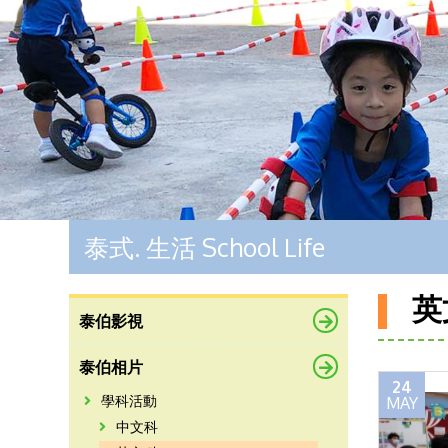
泰式. 生活 School Life
英
泰伯影視
泰伯相片
24
MAY
學科活動
中文科