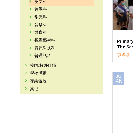
英文科
數學科
常識科
音樂科
體育科
視覺藝術科
Primary
The Sc
資訊科技科
更多
普通話科
校內/校外佳績
學校活動
20
JAN
專業發展
其他