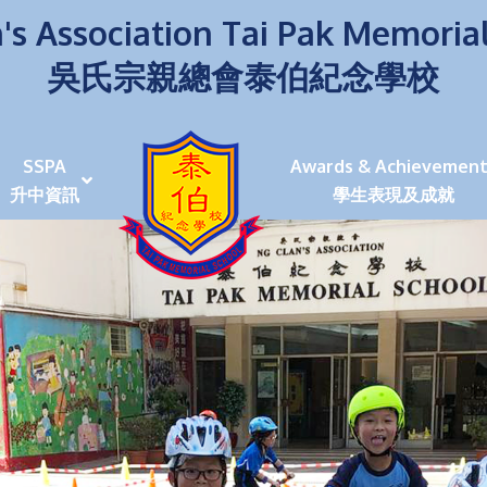
's Association Tai Pak Memoria
吳氏宗親總會泰伯紀念學校
SSPA
Awards & Achievement
升中資訊
學生表現及成就
伯學生堅毅 7位同學赴京交流劍術+Happy+School
荒傍晚舉行更有節日氣色
泰伯盃劍擊比賽
爭霸戰2022
(open House)
叉點」抉擇
嘉年華扮鬼扮馬學英文
福：見證到生命強韌
神奇小子》電影分享會
幼稚園（馬鞍山）
100個印值幾多!?
個網課日
及各班班主任
課及共同備課
n House
支援（NCS）
其他學習經歷(OLE)
中學學位分配辦法(2024-2026)
課堂及學科活動/佳作
課堂及學科活動/佳作
UBuddy Programme
課堂及學科活動/佳作
課堂及學科活動/佳作
課堂及學科活動/佳作
課堂及學科活動/佳作
課堂及學科活動/佳作
課堂及學科活動/佳作
課堂及學科活動/佳作
STAR+ 泰伯星光全人發展工程
「小小理財師」小一理財教育計劃
歷年參與之比賽及獎項
環保、綠化活動及比賽
暑期功課