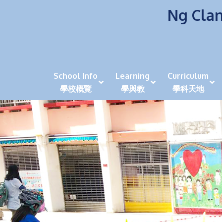
Ng Clan
School Info
Learning
Curriculum
學校概覽
學與教
學科天地
校風及學生支援 (NCS)
香港劍擊運動員教泰
中秋慶祝活動呈現國際學校教育模式 泰伯破天
2023年度沙田區幼稚園
全港學界狀元
家長參觀日
學生代入角色「人生交
萬聖節
田北辰祝
《媽媽的
崇真美善
天下來的雞尾鸚鵡
萬聖節嘉年華活動
校長篇 ~ 
虎年後的第一
學校行政項目聯絡人
各科科主任
同儕協作觀
家長參觀日 Ope
非華語學生
多元發展 / 