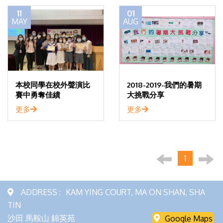
11
01
MAY
AUG
本校同學在校外聲演比
2018-2019-我們的暑期
賽中勇奪佳績
大挑戰分享
更多
更多
1
ADDRESS :
KAM YING COURT, MA ON SHAN, SHA
TIN
沙田 馬鞍山 錦英苑
Google Maps