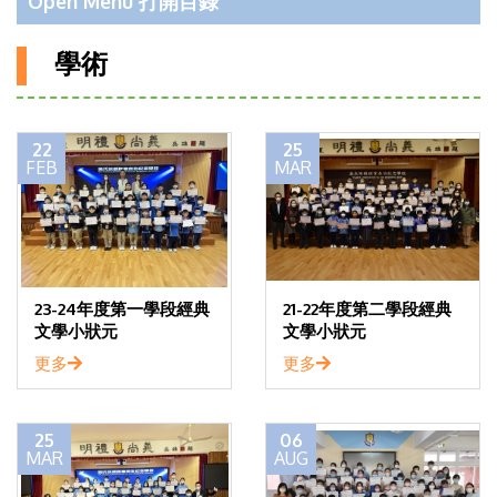
Open Menu 打開目錄
學術
22
25
FEB
MAR
23-24年度第一學段經典
21-22年度第二學段經典
文學小狀元
文學小狀元
更多
更多
25
06
MAR
AUG