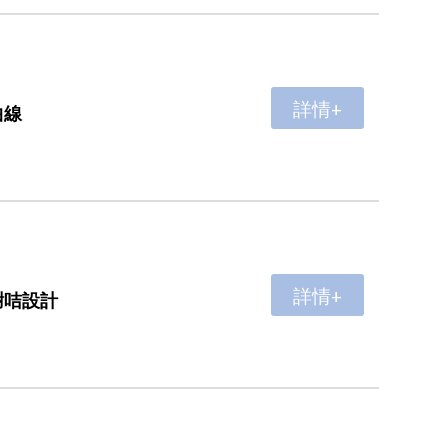
詳情+
曲線
詳情+
謝咭設計