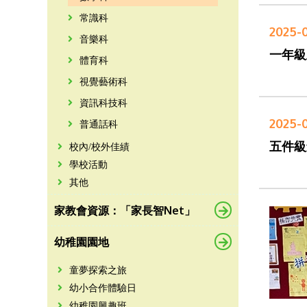
常識科
2025-
音樂科
一年級
體育科
視覺藝術科
資訊科技科
2025-
普通話科
五件級
校內/校外佳績
學校活動
其他
家教會資源：「家長智Net」
幼稚園園地
童夢探索之旅
幼小合作體驗日
幼稚園興趣班