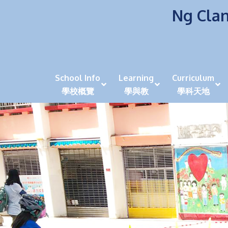
Ng Clan
School Info
Learning
Curriculum
學校概覽
學與教
學科天地
校風及學生支援 (NCS)
香港劍擊運動員教泰
中秋慶祝活動呈現國際學校教育模式 泰伯破天
2023年度沙田區幼稚園
全港學界狀元
家長參觀日
學生代入角色「人生交
萬聖節
田北辰祝
《媽媽的
崇真美善
天下來的雞尾鸚鵡
萬聖節嘉年華活動
校長篇 ~ 
虎年後的第一
學校行政項目聯絡人
各科科主任
同儕協作觀
家長參觀日 Ope
非華語學生
多元發展 / 