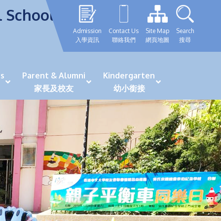
l School
Admission
Contact Us
Site Map
Search
入學資訊
聯絡我們
網頁地圖
搜尋
s
Parent & Alumni
Kindergarten
家長及校友
幼小銜接
表現優秀學生
GRWTH 手機應用程式
「森語童行」探索之旅
法團校董會校友校董選舉
最新活動詳情及報名