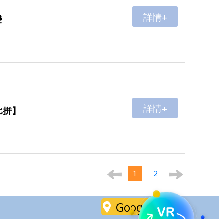
詳情+
變
詳情+
比拼】
1
2
Google Maps