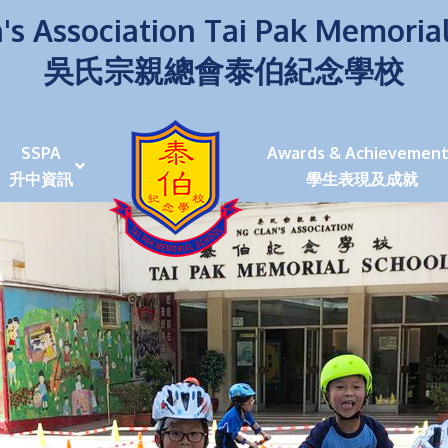
's Association Tai Pak Memoria
吳氏宗親總會泰伯紀念學校
SSPA
Awards & Achievement
升中資訊
學生表現及成就
伯學生堅毅 7位同學赴京交流劍術+Happy+School
荒傍晚舉行更有節日氣色
泰伯盃劍擊比賽
爭霸戰2022
(open House)
叉點」抉擇
嘉年華扮鬼扮馬學英文
福：見證到生命強韌
神奇小子》電影分享會
幼稚園（馬鞍山）
100個印值幾多!?
個網課日
及各班班主任
課及共同備課
n House
支援（NCS）
其他學習經歷(OLE)
中學學位分配辦法(2024-2026)
課堂及學科活動/佳作
課堂及學科活動/佳作
UBuddy Programme
課堂及學科活動/佳作
課堂及學科活動/佳作
課堂及學科活動/佳作
課堂及學科活動/佳作
課堂及學科活動/佳作
課堂及學科活動/佳作
課堂及學科活動/佳作
STAR+ 泰伯星光全人發展工程
「小小理財師」小一理財教育計劃
歷年參與之比賽及獎項
環保、綠化活動及比賽
暑期功課