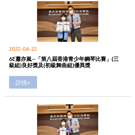
2022-06-22
6E蕭亦嵐─「第八屆香港青少年鋼琴比賽」(三
級組)良好獎及(初級舞曲組)優異獎
詳情+