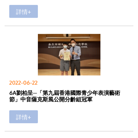
詳情+
2022-06-22
6A劉柏呈─「第九屆香港國際青少年表演藝術
節」中音薩克斯風公開分齡組冠軍
詳情+