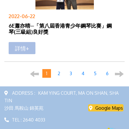
2022-06-22
6E蕭亦晴─「第八屆香港青少年鋼琴比賽」鋼
琴(三級組)良好獎
詳情+
1
2
3
4
5
6
ADDRESS :
KAM YING COURT, MA ON SHAN, SHA
TIN
沙田 馬鞍山 錦英苑
Google Maps
TEL : 2640 4033