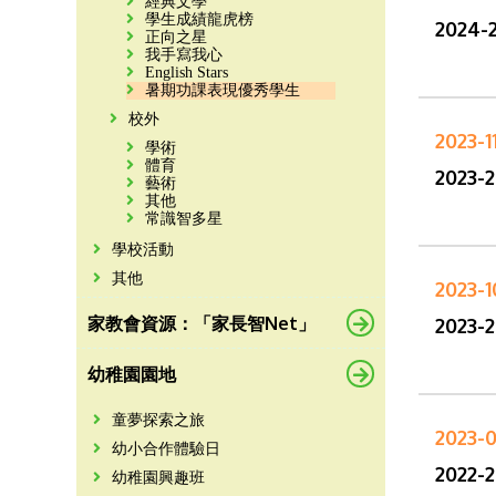
經典文學
學生成績龍虎榜
2024
正向之星
我手寫我心
English Stars
暑期功課表現優秀學生
校外
2023-1
學術
體育
2023
藝術
其他
常識智多星
學校活動
其他
2023-1
家教會資源：「家長智Net」
2023
幼稚園園地
童夢探索之旅
2023-0
幼小合作體驗日
2022
幼稚園興趣班