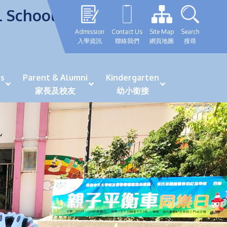
l School
Admission
Contact Us
Site Map
Search
入學資訊
聯絡我們
網頁地圖
搜尋
s
Parent & Alumni
Kindergarten
家長及校友
幼小銜接
表現優秀學生
GRWTH 手機應用程式
「森語童行」探索之旅
法團校董會校友校董選舉
最新活動詳情及報名