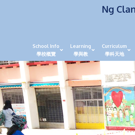
Ng Clan
School Info
Learning
Curriculum
學校概覽
學與教
學科天地
校風及學生支援 (NCS)
香港劍擊運動員教泰
中秋慶祝活動呈現國際學校教育模式 泰伯破天
2023年度沙田區幼稚園
全港學界狀元
家長參觀日
學生代入角色「人生交
萬聖節
田北辰祝
《媽媽的
崇真美善
天下來的雞尾鸚鵡
萬聖節嘉年華活動
校長篇 ~ 
虎年後的第一
學校行政項目聯絡人
各科科主任
同儕協作觀
家長參觀日 Ope
非華語學生
多元發展 / 