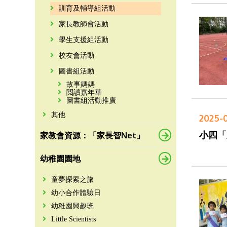
訓育及輔導組活動
家長教師會活動
學生支援組活動
校友會活動
圖書組活動
故事媽媽
閲讀嘉年華
圖書組活動推廣
其他
2025-
小四「
家教會資源：「家長智Net」
幼稚園園地
童夢探索之旅
幼小合作體驗日
幼稚園興趣班
Little Scientists