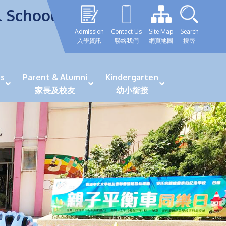
l School
Admission
Contact Us
Site Map
Search
入學資訊
聯絡我們
網頁地圖
搜尋
s
Parent & Alumni
Kindergarten
家長及校友
幼小銜接
表現優秀學生
GRWTH 手機應用程式
「森語童行」探索之旅
法團校董會校友校董選舉
最新活動詳情及報名