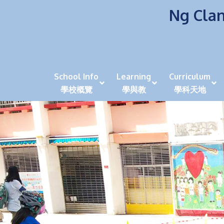
Ng Clan
School Info
Learning
Curriculum
學校概覽
學與教
學科天地
校風及學生支援 (NCS)
香港劍擊運動員教泰
中秋慶祝活動呈現國際學校教育模式 泰伯破天
2023年度沙田區幼稚園
全港學界狀元
家長參觀日
學生代入角色「人生交
萬聖節
田北辰祝
《媽媽的
崇真美善
天下來的雞尾鸚鵡
萬聖節嘉年華活動
校長篇 ~ 
虎年後的第一
學校行政項目聯絡人
各科科主任
同儕協作觀
家長參觀日 Ope
非華語學生
多元發展 / 