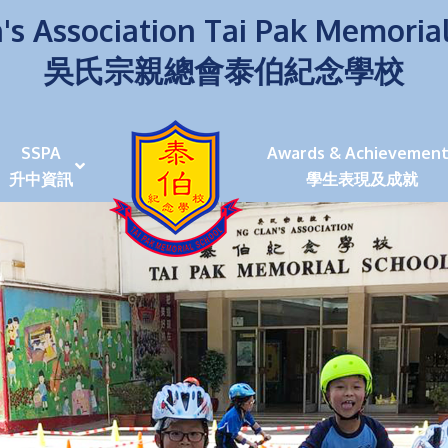
's Association Tai Pak Memoria
吳氏宗親總會泰伯紀念學校
SSPA
Awards & Achievement
升中資訊
學生表現及成就
伯學生堅毅 7位同學赴京交流劍術+Happy+School
荒傍晚舉行更有節日氣色
泰伯盃劍擊比賽
爭霸戰2022
(open House)
叉點」抉擇
嘉年華扮鬼扮馬學英文
福：見證到生命強韌
神奇小子》電影分享會
幼稚園（馬鞍山）
100個印值幾多!?
個網課日
及各班班主任
課及共同備課
n House
支援（NCS）
其他學習經歷(OLE)
中學學位分配辦法(2024-2026)
課堂及學科活動/佳作
課堂及學科活動/佳作
UBuddy Programme
課堂及學科活動/佳作
課堂及學科活動/佳作
課堂及學科活動/佳作
課堂及學科活動/佳作
課堂及學科活動/佳作
課堂及學科活動/佳作
課堂及學科活動/佳作
STAR+ 泰伯星光全人發展工程
「小小理財師」小一理財教育計劃
歷年參與之比賽及獎項
環保、綠化活動及比賽
暑期功課