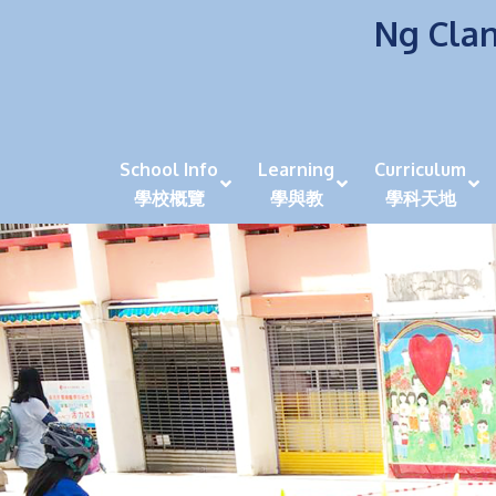
Ng Clan
School Info
Learning
Curriculum
學校概覽
學與教
學科天地
校風及學生支援 (NCS)
香港劍擊運動員教泰
中秋慶祝活動呈現國際學校教育模式 泰伯破天
2023年度沙田區幼稚園
全港學界狀元
家長參觀日
學生代入角色「人生交
萬聖節
田北辰祝
《媽媽的
崇真美善
天下來的雞尾鸚鵡
萬聖節嘉年華活動
校長篇 ~ 
虎年後的第一
學校行政項目聯絡人
各科科主任
同儕協作觀
家長參觀日 Ope
非華語學生
多元發展 / 