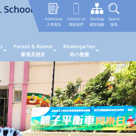
l School
Admission
Contact Us
Site Map
Search
入學資訊
聯絡我們
網頁地圖
搜尋
s
Parent & Alumni
Kindergarten
家長及校友
幼小銜接
表現優秀學生
GRWTH 手機應用程式
「森語童行」探索之旅
法團校董會校友校董選舉
最新活動詳情及報名