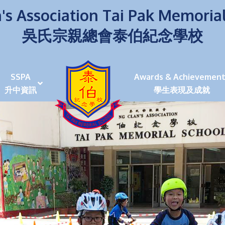
's Association Tai Pak Memoria
吳氏宗親總會泰伯紀念學校
SSPA
Awards & Achievement
升中資訊
學生表現及成就
伯學生堅毅 7位同學赴京交流劍術+Happy+School
荒傍晚舉行更有節日氣色
泰伯盃劍擊比賽
爭霸戰2022
(open House)
叉點」抉擇
嘉年華扮鬼扮馬學英文
福：見證到生命強韌
神奇小子》電影分享會
幼稚園（馬鞍山）
100個印值幾多!?
個網課日
及各班班主任
課及共同備課
n House
支援（NCS）
其他學習經歷(OLE)
中學學位分配辦法(2024-2026)
課堂及學科活動/佳作
課堂及學科活動/佳作
UBuddy Programme
課堂及學科活動/佳作
課堂及學科活動/佳作
課堂及學科活動/佳作
課堂及學科活動/佳作
課堂及學科活動/佳作
課堂及學科活動/佳作
課堂及學科活動/佳作
STAR+ 泰伯星光全人發展工程
「小小理財師」小一理財教育計劃
歷年參與之比賽及獎項
環保、綠化活動及比賽
暑期功課