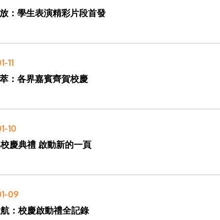
放：學生表演精彩片段首發
1-11
萃：各界嘉賓齊賀校慶
1-10
年校慶典禮 啟動新的一頁
01-09
啟航：校慶啟動禮全記錄