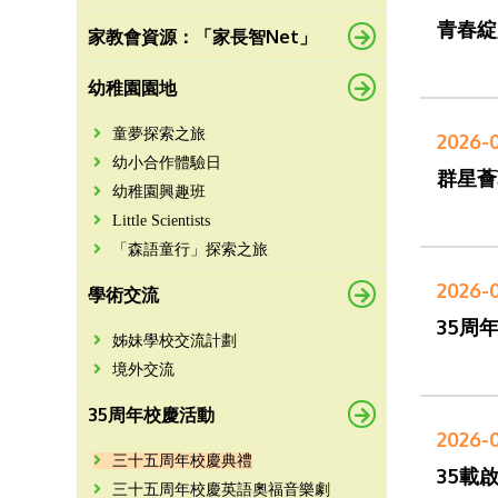
青春綻
家教會資源：「家長智Net」
幼稚園園地
童夢探索之旅
2026-0
幼小合作體驗日
群星薈
幼稚園興趣班
Little Scientists
「森語童行」探索之旅
2026-0
學術交流
35周
姊妹學校交流計劃
境外交流
35周年校慶活動
2026-
三十五周年校慶典禮
35載
三十五周年校慶英語奧福音樂劇