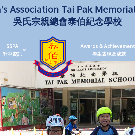
's Association Tai Pak Memoria
吳氏宗親總會泰伯紀念學校
SSPA
Awards & Achievement
升中資訊
學生表現及成就
伯學生堅毅 7位同學赴京交流劍術+Happy+School
荒傍晚舉行更有節日氣色
泰伯盃劍擊比賽
爭霸戰2022
(open House)
叉點」抉擇
嘉年華扮鬼扮馬學英文
福：見證到生命強韌
神奇小子》電影分享會
幼稚園（馬鞍山）
100個印值幾多!?
個網課日
及各班班主任
課及共同備課
n House
支援（NCS）
其他學習經歷(OLE)
中學學位分配辦法(2024-2026)
課堂及學科活動/佳作
課堂及學科活動/佳作
UBuddy Programme
課堂及學科活動/佳作
課堂及學科活動/佳作
課堂及學科活動/佳作
課堂及學科活動/佳作
課堂及學科活動/佳作
課堂及學科活動/佳作
課堂及學科活動/佳作
STAR+ 泰伯星光全人發展工程
「小小理財師」小一理財教育計劃
歷年參與之比賽及獎項
環保、綠化活動及比賽
暑期功課