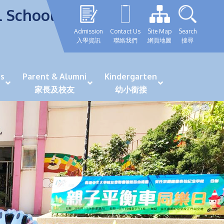
l School
Admission
Contact Us
Site Map
Search
入學資訊
聯絡我們
網頁地圖
搜尋
s
Parent & Alumni
Kindergarten
家長及校友
幼小銜接
表現優秀學生
GRWTH 手機應用程式
「森語童行」探索之旅
法團校董會校友校董選舉
最新活動詳情及報名