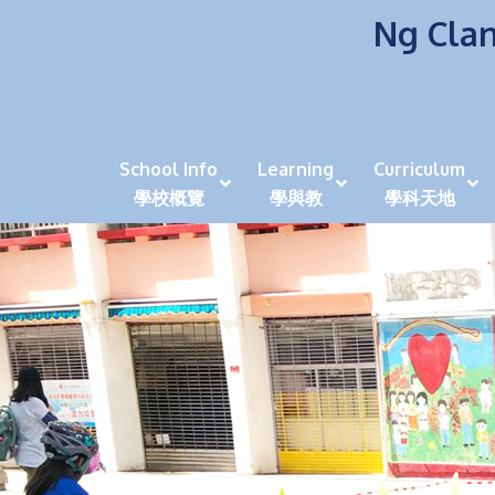
Ng Clan
School Info
Learning
Curriculum
學校概覽
學與教
學科天地
校風及學生支援 (NCS)
香港劍擊運動員教泰
中秋慶祝活動呈現國際學校教育模式 泰伯破天
2023年度沙田區幼稚園
全港學界狀元
家長參觀日
學生代入角色「人生交
萬聖節
田北辰祝
《媽媽的
崇真美善
天下來的雞尾鸚鵡
萬聖節嘉年華活動
校長篇 ~ 
虎年後的第一
學校行政項目聯絡人
各科科主任
同儕協作觀
家長參觀日 Ope
非華語學生
多元發展 / 