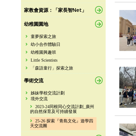
家教會資源：「家長智Net」
幼稚園園地
童夢探索之旅
幼小合作體驗日
幼稚園興趣班
Little Scientists
「森語童行」探索之旅
學術交流
姊妹學校交流計劃
境外交流
2023-24同根同心交流計劃_廣州
的自然保育及可持續發展
25-26 探索『青島文化』遊學四
天交流團