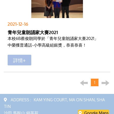
2021-12-16
青年兒童朗誦家大賽2021
本校6B蔡俊朗同學於「青年兒童朗誦家大賽2021」
中榮獲普通話-小學高級組銀獎，恭喜恭喜！
詳情+
1
ADDRESS :
KAM YING COURT, MA ON SHAN, SHA
TIN
沙田 馬鞍山 錦英苑
Google Maps