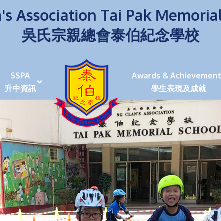
's Association Tai Pak Memoria
吳氏宗親總會泰伯紀念學校
SSPA
Awards & Achievement
升中資訊
學生表現及成就
伯學生堅毅 7位同學赴京交流劍術+Happy+School
荒傍晚舉行更有節日氣色
泰伯盃劍擊比賽
爭霸戰2022
(open House)
叉點」抉擇
嘉年華扮鬼扮馬學英文
福：見證到生命強韌
神奇小子》電影分享會
幼稚園（馬鞍山）
100個印值幾多!?
個網課日
及各班班主任
課及共同備課
n House
支援（NCS）
其他學習經歷(OLE)
中學學位分配辦法(2024-2026)
課堂及學科活動/佳作
課堂及學科活動/佳作
UBuddy Programme
課堂及學科活動/佳作
課堂及學科活動/佳作
課堂及學科活動/佳作
課堂及學科活動/佳作
課堂及學科活動/佳作
課堂及學科活動/佳作
課堂及學科活動/佳作
STAR+ 泰伯星光全人發展工程
「小小理財師」小一理財教育計劃
歷年參與之比賽及獎項
環保、綠化活動及比賽
暑期功課