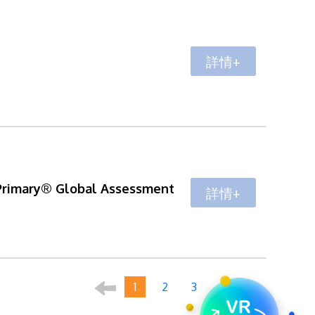
詳情+
 Primary® Global Assessment
詳情+
1
2
3
4