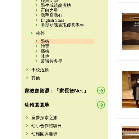
經典文學
學生成績龍虎榜
正向之星
我手寫我心
English Stars
暑期功課表現優秀學生
校外
學術
體育
藝術
其他
常識智多星
學校活動
其他
家教會資源：「家長智Net」
幼稚園園地
童夢探索之旅
幼小合作體驗日
幼稚園興趣班