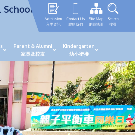
l School
Admission
Contact Us
Site Map
Search
入學資訊
聯絡我們
網頁地圖
搜尋
s
Parent & Alumni
Kindergarten
家長及校友
幼小銜接
表現優秀學生
GRWTH 手機應用程式
「森語童行」探索之旅
法團校董會校友校董選舉
最新活動詳情及報名