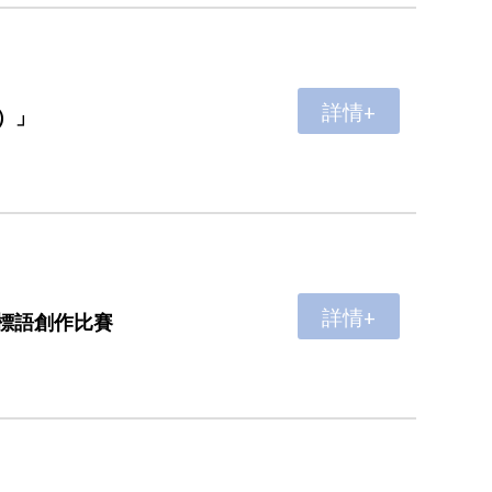
詳情+
）」
詳情+
標語創作比賽