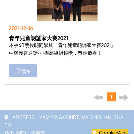
2021-12-16
青年兒童朗誦家大賽2021
本校6B蔡俊朗同學於「青年兒童朗誦家大賽2021」
中榮獲普通話-小學高級組銀獎，恭喜恭喜！
詳情+
1
ADDRESS :
KAM YING COURT, MA ON SHAN, SHA
TIN
沙田 馬鞍山 錦英苑
Google Maps