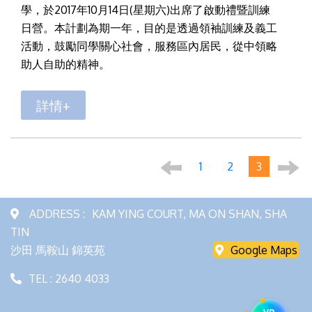
學，於2017年10月14日(星期六)出席了啟動禮暨訓練
日營。本計劃為期一年，目的是透過領袖訓練及義工
活動，鼓勵同學關心社會，服務區內居民，從中領略
助人自助的精神。
詳情+
1
2
3
ADDRESS :
KAM YING COURT, MA ON SHAN, SHA
TIN
沙田 馬鞍山 錦英苑
Google Maps
TEL : 2640 4033