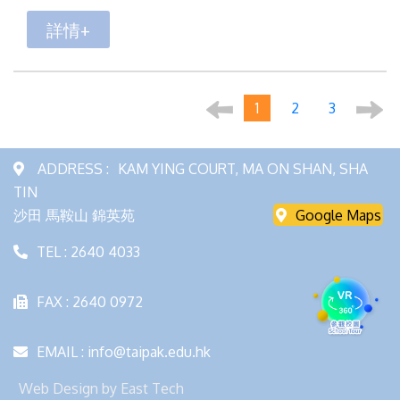
詳情+
1
2
3
ADDRESS :
KAM YING COURT, MA ON SHAN, SHA
TIN
沙田 馬鞍山 錦英苑
Google Maps
TEL : 2640 4033
FAX : 2640 0972
EMAIL : info@taipak.edu.hk
Web Design
by
East Tech