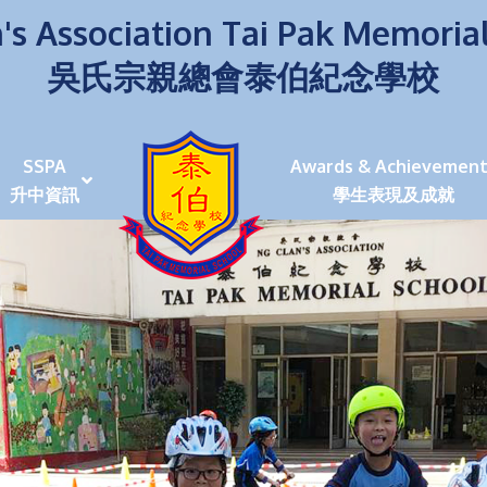
's Association Tai Pak Memoria
吳氏宗親總會泰伯紀念學校
SSPA
Awards & Achievement
升中資訊
學生表現及成就
伯學生堅毅 7位同學赴京交流劍術+Happy+School
荒傍晚舉行更有節日氣色
泰伯盃劍擊比賽
爭霸戰2022
(open House)
叉點」抉擇
嘉年華扮鬼扮馬學英文
福：見證到生命強韌
神奇小子》電影分享會
幼稚園（馬鞍山）
100個印值幾多!?
個網課日
及各班班主任
課及共同備課
n House
支援（NCS）
其他學習經歷(OLE)
中學學位分配辦法(2024-2026)
課堂及學科活動/佳作
課堂及學科活動/佳作
UBuddy Programme
課堂及學科活動/佳作
課堂及學科活動/佳作
課堂及學科活動/佳作
課堂及學科活動/佳作
課堂及學科活動/佳作
課堂及學科活動/佳作
課堂及學科活動/佳作
STAR+ 泰伯星光全人發展工程
「小小理財師」小一理財教育計劃
歷年參與之比賽及獎項
環保、綠化活動及比賽
暑期功課