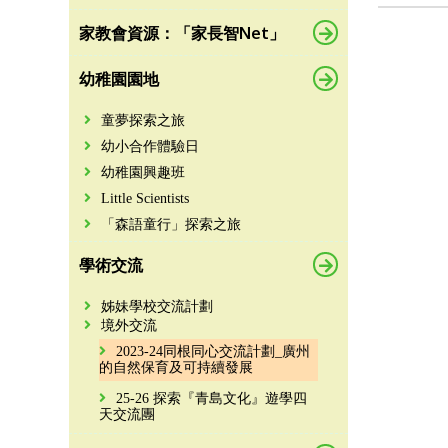
家教會資源：「家長智Net」
幼稚園園地
童夢探索之旅
幼小合作體驗日
幼稚園興趣班
Little Scientists
「森語童行」探索之旅
學術交流
姊妹學校交流計劃
境外交流
2023-24同根同心交流計劃_廣州
的自然保育及可持續發展
25-26 探索『青島文化』遊學四
天交流團