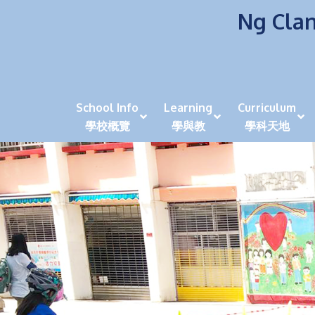
Ng Clan
School Info
Learning
Curriculum
學校概覽
學與教
學科天地
校風及學生支援 (NCS)
香港劍擊運動員教泰
中秋慶祝活動呈現國際學校教育模式 泰伯破天
2023年度沙田區幼稚園
全港學界狀元
家長參觀日
學生代入角色「人生交
萬聖節
田北辰祝
《媽媽的
崇真美善
天下來的雞尾鸚鵡
萬聖節嘉年華活動
校長篇 ~ 
虎年後的第一
學校行政項目聯絡人
各科科主任
同儕協作觀
家長參觀日 Ope
非華語學生
多元發展 / 