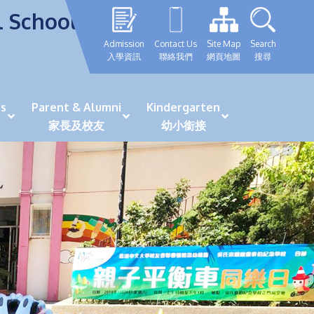
l School
Admission
Contact Us
Site Map
Search
入學資訊
聯絡我們
網頁地圖
搜尋
s
Parent & Alumni
Kindergarten
家長及校友
幼小銜接
表現優秀學生
GRWTH 手機應用程式
「森語童行」探索之旅
法團校董會校友校董選舉
最新活動詳情及報名