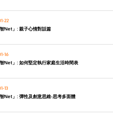
1-22
智Net」: 親子心情對話篇
1-16
智Net」: 如何堅定執行家庭生活時間表
1-13
智Net」: 彈性及創意思維-思考多面體