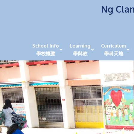
Ng Clan
School Info
Learning
Curriculum
學校概覽
學與教
學科天地
校風及學生支援 (NCS)
香港劍擊運動員教泰
中秋慶祝活動呈現國際學校教育模式 泰伯破天
2023年度沙田區幼稚園
全港學界狀元
家長參觀日
學生代入角色「人生交
萬聖節
田北辰祝
《媽媽的
崇真美善
天下來的雞尾鸚鵡
萬聖節嘉年華活動
校長篇 ~ 
虎年後的第一
學校行政項目聯絡人
各科科主任
同儕協作觀
家長參觀日 Ope
非華語學生
多元發展 / 