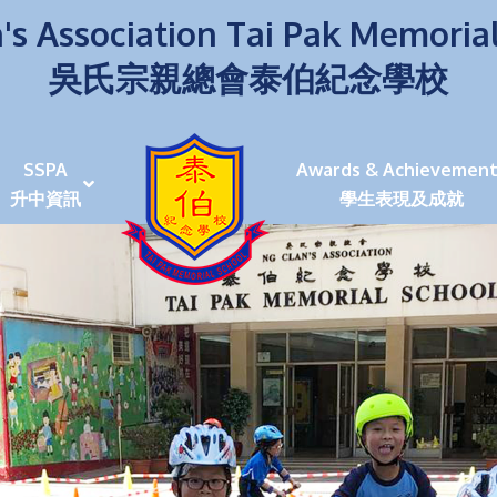
's Association Tai Pak Memoria
吳氏宗親總會泰伯紀念學校
SSPA
Awards & Achievement
升中資訊
學生表現及成就
伯學生堅毅 7位同學赴京交流劍術+Happy+School
荒傍晚舉行更有節日氣色
泰伯盃劍擊比賽
爭霸戰2022
(open House)
叉點」抉擇
嘉年華扮鬼扮馬學英文
福：見證到生命強韌
神奇小子》電影分享會
幼稚園（馬鞍山）
100個印值幾多!?
個網課日
及各班班主任
課及共同備課
n House
支援（NCS）
其他學習經歷(OLE)
中學學位分配辦法(2024-2026)
課堂及學科活動/佳作
課堂及學科活動/佳作
UBuddy Programme
課堂及學科活動/佳作
課堂及學科活動/佳作
課堂及學科活動/佳作
課堂及學科活動/佳作
課堂及學科活動/佳作
課堂及學科活動/佳作
課堂及學科活動/佳作
STAR+ 泰伯星光全人發展工程
「小小理財師」小一理財教育計劃
歷年參與之比賽及獎項
環保、綠化活動及比賽
暑期功課