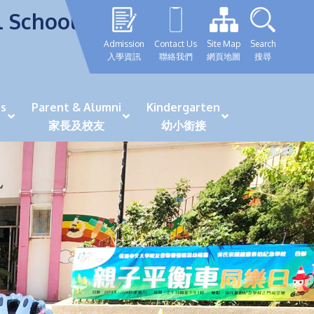
l School
Admission
Contact Us
Site Map
Search
入學資訊
聯絡我們
網頁地圖
搜尋
s
Parent & Alumni
Kindergarten
家長及校友
幼小銜接
表現優秀學生
GRWTH 手機應用程式
「森語童行」探索之旅
法團校董會校友校董選舉
最新活動詳情及報名