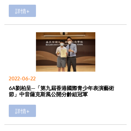
詳情+
2022-06-22
6A劉柏呈─「第九屆香港國際青少年表演藝術
節」中音薩克斯風公開分齡組冠軍
詳情+