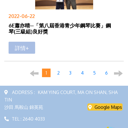
2022-06-22
6E蕭亦晴─「第八屆香港青少年鋼琴比賽」鋼
琴(三級組)良好獎
詳情+
1
2
3
4
5
6
ADDRESS :
KAM YING COURT, MA ON SHAN, SHA
TIN
沙田 馬鞍山 錦英苑
Google Maps
TEL : 2640 4033