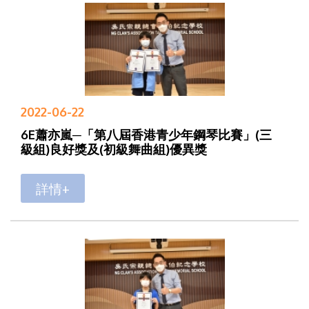
2022-06-22
6E蕭亦嵐─「第八屆香港青少年鋼琴比賽」(三
級組)良好獎及(初級舞曲組)優異獎
詳情+