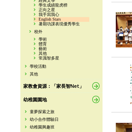
經典文學
學生成績龍虎榜
正向之星
我手寫我心
English Stars
暑期功課表現優秀學生
校外
學術
體育
藝術
其他
常識智多星
學校活動
其他
家教會資源：「家長智Net」
幼稚園園地
童夢探索之旅
幼小合作體驗日
幼稚園興趣班