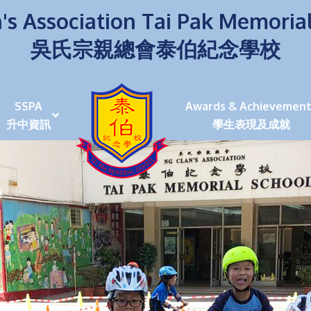
's Association Tai Pak Memoria
吳氏宗親總會泰伯紀念學校
SSPA
Awards & Achievement
升中資訊
學生表現及成就
伯學生堅毅 7位同學赴京交流劍術+Happy+School
荒傍晚舉行更有節日氣色
泰伯盃劍擊比賽
爭霸戰2022
(open House)
叉點」抉擇
嘉年華扮鬼扮馬學英文
福：見證到生命強韌
神奇小子》電影分享會
幼稚園（馬鞍山）
100個印值幾多!?
個網課日
及各班班主任
課及共同備課
n House
支援（NCS）
其他學習經歷(OLE)
中學學位分配辦法(2024-2026)
課堂及學科活動/佳作
課堂及學科活動/佳作
UBuddy Programme
課堂及學科活動/佳作
課堂及學科活動/佳作
課堂及學科活動/佳作
課堂及學科活動/佳作
課堂及學科活動/佳作
課堂及學科活動/佳作
課堂及學科活動/佳作
STAR+ 泰伯星光全人發展工程
「小小理財師」小一理財教育計劃
歷年參與之比賽及獎項
環保、綠化活動及比賽
暑期功課