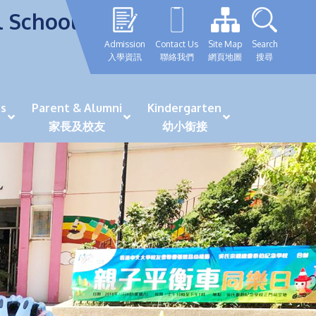
l School
Admission
Contact Us
Site Map
Search
入學資訊
聯絡我們
網頁地圖
搜尋
s
Parent & Alumni
Kindergarten
家長及校友
幼小銜接
表現優秀學生
GRWTH 手機應用程式
「森語童行」探索之旅
法團校董會校友校董選舉
最新活動詳情及報名