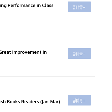
ding Performance in Class
詳情+
 Great Improvement in
詳情+
詳情+
lish Books Readers (Jan-Mar)