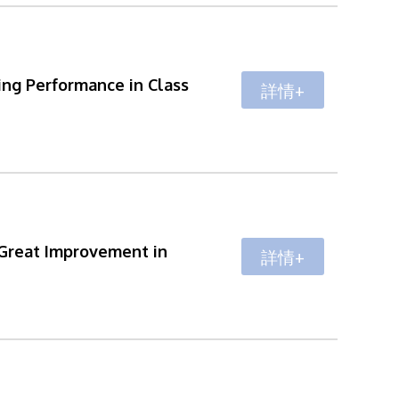
ing Performance in Class
詳情+
 Great Improvement in
詳情+