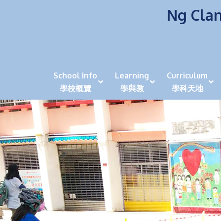
Ng Clan
School Info
Learning
Curriculum
學校概覽
學與教
學科天地
校風及學生支援 (NCS)
香港劍擊運動員教泰
中秋慶祝活動呈現國際學校教育模式 泰伯破天
2023年度沙田區幼稚園
全港學界狀元
家長參觀日
學生代入角色「人生交
萬聖節
田北辰祝
《媽媽的
崇真美善
天下來的雞尾鸚鵡
萬聖節嘉年華活動
校長篇 ~ 
虎年後的第一
學校行政項目聯絡人
各科科主任
同儕協作觀
家長參觀日 Ope
非華語學生
多元發展 / 