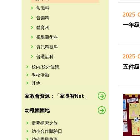
常識科
2025-
音樂科
一年級
體育科
視覺藝術科
資訊科技科
2025-
普通話科
五件級
校內/校外佳績
學校活動
其他
家教會資源：「家長智Net」
幼稚園園地
童夢探索之旅
幼小合作體驗日
幼稚園興趣班