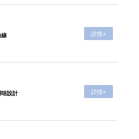
詳情+
曲線
詳情+
謝咭設計