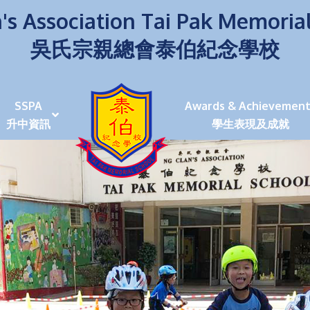
's Association Tai Pak Memoria
吳氏宗親總會泰伯紀念學校
SSPA
Awards & Achievement
升中資訊
學生表現及成就
伯學生堅毅 7位同學赴京交流劍術+Happy+School
荒傍晚舉行更有節日氣色
泰伯盃劍擊比賽
爭霸戰2022
(open House)
叉點」抉擇
嘉年華扮鬼扮馬學英文
福：見證到生命強韌
神奇小子》電影分享會
幼稚園（馬鞍山）
100個印值幾多!?
個網課日
及各班班主任
課及共同備課
n House
支援（NCS）
其他學習經歷(OLE)
中學學位分配辦法(2024-2026)
課堂及學科活動/佳作
課堂及學科活動/佳作
UBuddy Programme
課堂及學科活動/佳作
課堂及學科活動/佳作
課堂及學科活動/佳作
課堂及學科活動/佳作
課堂及學科活動/佳作
課堂及學科活動/佳作
課堂及學科活動/佳作
STAR+ 泰伯星光全人發展工程
「小小理財師」小一理財教育計劃
歷年參與之比賽及獎項
環保、綠化活動及比賽
暑期功課