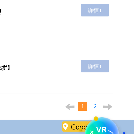
詳情+
變
詳情+
比拼】
1
2
Google Maps