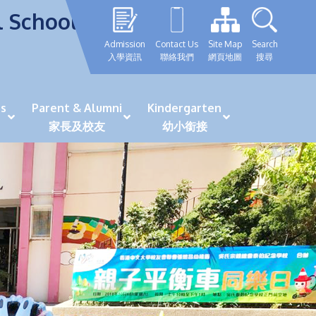
l School
Admission
Contact Us
Site Map
Search
入學資訊
聯絡我們
網頁地圖
搜尋
s
Parent & Alumni
Kindergarten
家長及校友
幼小銜接
表現優秀學生
GRWTH 手機應用程式
「森語童行」探索之旅
法團校董會校友校董選舉
最新活動詳情及報名