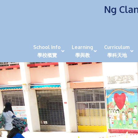
Ng Clan
School Info
Learning
Curriculum
學校概覽
學與教
學科天地
校風及學生支援 (NCS)
香港劍擊運動員教泰
中秋慶祝活動呈現國際學校教育模式 泰伯破天
2023年度沙田區幼稚園
全港學界狀元
家長參觀日
學生代入角色「人生交
萬聖節
田北辰祝
《媽媽的
崇真美善
天下來的雞尾鸚鵡
萬聖節嘉年華活動
校長篇 ~ 
虎年後的第一
學校行政項目聯絡人
各科科主任
同儕協作觀
家長參觀日 Ope
非華語學生
多元發展 / 