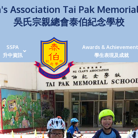
's Association Tai Pak Memoria
吳氏宗親總會泰伯紀念學校
SSPA
Awards & Achievement
升中資訊
學生表現及成就
伯學生堅毅 7位同學赴京交流劍術+Happy+School
荒傍晚舉行更有節日氣色
泰伯盃劍擊比賽
爭霸戰2022
(open House)
叉點」抉擇
嘉年華扮鬼扮馬學英文
福：見證到生命強韌
神奇小子》電影分享會
幼稚園（馬鞍山）
100個印值幾多!?
個網課日
及各班班主任
課及共同備課
n House
支援（NCS）
其他學習經歷(OLE)
中學學位分配辦法(2024-2026)
課堂及學科活動/佳作
課堂及學科活動/佳作
UBuddy Programme
課堂及學科活動/佳作
課堂及學科活動/佳作
課堂及學科活動/佳作
課堂及學科活動/佳作
課堂及學科活動/佳作
課堂及學科活動/佳作
課堂及學科活動/佳作
STAR+ 泰伯星光全人發展工程
「小小理財師」小一理財教育計劃
歷年參與之比賽及獎項
環保、綠化活動及比賽
暑期功課