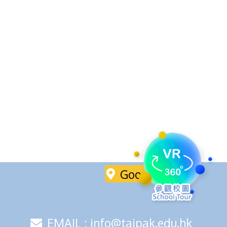
Google Maps
EMAIL : info@taipak.edu.hk