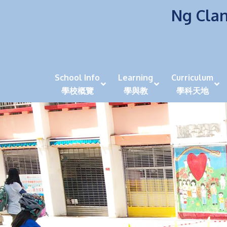
Ng Clan
School Info
Learning
Curriculum
學校概覽
學與教
學科天地
校風及學生支援 (NCS)
香港劍擊運動員教泰
中秋慶祝活動呈現國際學校教育模式 泰伯破天
2023年度沙田區幼稚園
全港學界狀元
家長參觀日
學生代入角色「人生交
萬聖節
田北辰祝
《媽媽的
崇真美善
天下來的雞尾鸚鵡
萬聖節嘉年華活動
校長篇 ~ 
虎年後的第一
學校行政項目聯絡人
各科科主任
同儕協作觀
家長參觀日 Ope
非華語學生
多元發展 / 