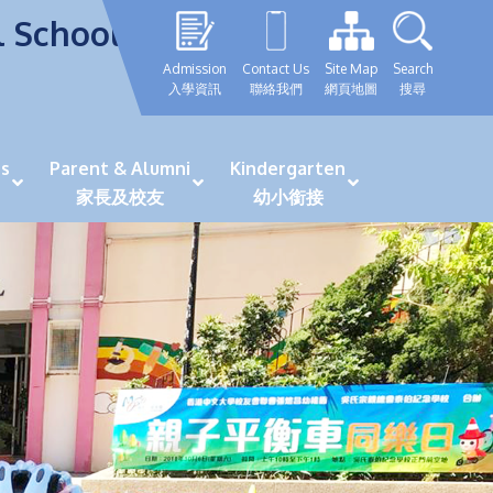
l School
Admission
Contact Us
Site Map
Search
入學資訊
聯絡我們
網頁地圖
搜尋
s
Parent & Alumni
Kindergarten
家長及校友
幼小銜接
表現優秀學生
GRWTH 手機應用程式
「森語童行」探索之旅
法團校董會校友校董選舉
最新活動詳情及報名