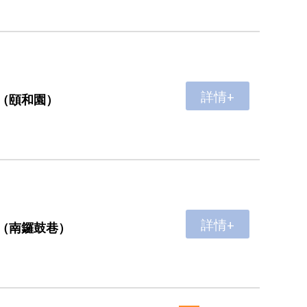
詳情+
（頤和園）
詳情+
（南鑼鼓巷）