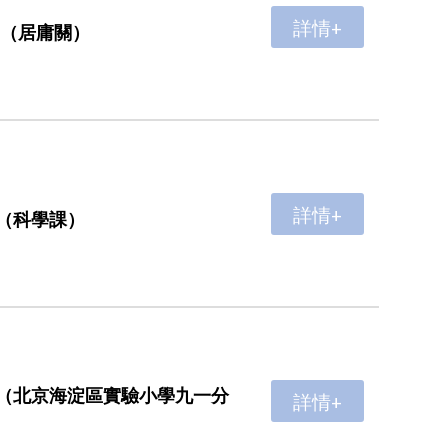
詳情+
 （居庸關）
詳情+
（科學課）
（北京海淀區實驗小學九一分
詳情+