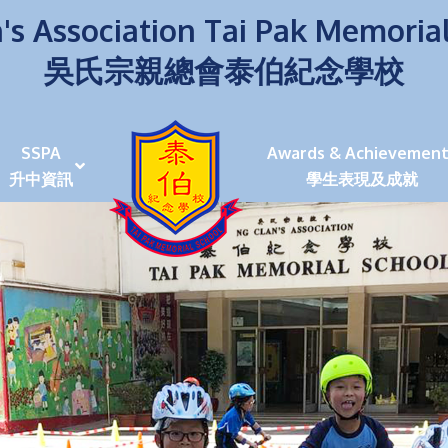
's Association Tai Pak Memoria
吳氏宗親總會泰伯紀念學校
SSPA
Awards & Achievement
升中資訊
學生表現及成就
伯學生堅毅 7位同學赴京交流劍術+Happy+School
荒傍晚舉行更有節日氣色
泰伯盃劍擊比賽
爭霸戰2022
(open House)
叉點」抉擇
嘉年華扮鬼扮馬學英文
福：見證到生命強韌
神奇小子》電影分享會
幼稚園（馬鞍山）
100個印值幾多!?
個網課日
及各班班主任
課及共同備課
n House
支援（NCS）
其他學習經歷(OLE)
中學學位分配辦法(2024-2026)
課堂及學科活動/佳作
課堂及學科活動/佳作
UBuddy Programme
課堂及學科活動/佳作
課堂及學科活動/佳作
課堂及學科活動/佳作
課堂及學科活動/佳作
課堂及學科活動/佳作
課堂及學科活動/佳作
課堂及學科活動/佳作
STAR+ 泰伯星光全人發展工程
「小小理財師」小一理財教育計劃
歷年參與之比賽及獎項
環保、綠化活動及比賽
暑期功課