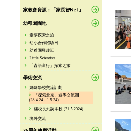
家教會資源：「家長智Net」
幼稚園園地
童夢探索之旅
幼小合作體驗日
幼稚園興趣班
Little Scientists
「森語童行」探索之旅
學術交流
姊妹學校交流計劃
「探索北京」遊學交流團
(28.4.24 - 1.5.24)
樓校長到訪本校 (21.5.2024)
境外交流
35周年校慶活動