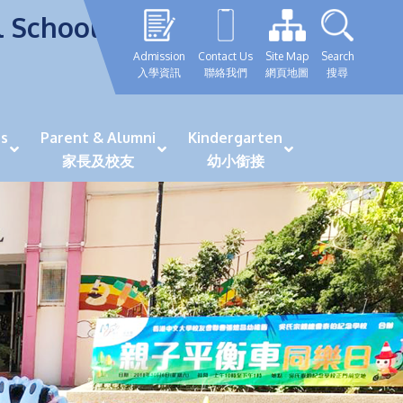
l School
Admission
Contact Us
Site Map
Search
入學資訊
聯絡我們
網頁地圖
搜尋
s
Parent & Alumni
Kindergarten
家長及校友
幼小銜接
表現優秀學生
GRWTH 手機應用程式
「森語童行」探索之旅
法團校董會校友校董選舉
最新活動詳情及報名