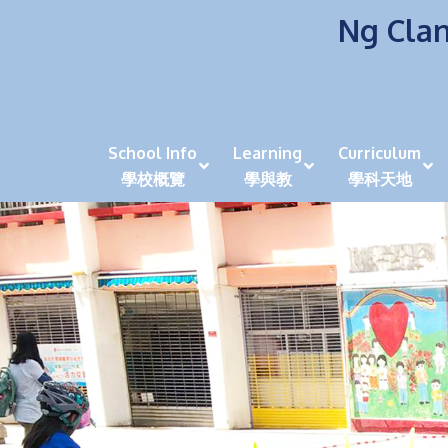
Ng Clan
School Info
Learning
Curriculum
學校概覽
學與教
學科天地
校風及學生支援 (NCS)
香港劍擊運動員教泰
中秋慶祝活動呈現國際學校教育模式 泰伯破天
2023年度沙田區幼稚園
全港學界狀元
家長參觀日
學生代入角色「人生交
萬聖節
田北辰祝
《媽媽的
崇真美善
天下來的雞尾鸚鵡
萬聖節嘉年華活動
校長篇 ~ 
虎年後的第一
學校行政項目聯絡人
各科科主任
同儕協作觀
家長參觀日 Ope
非華語學生
多元發展 / 