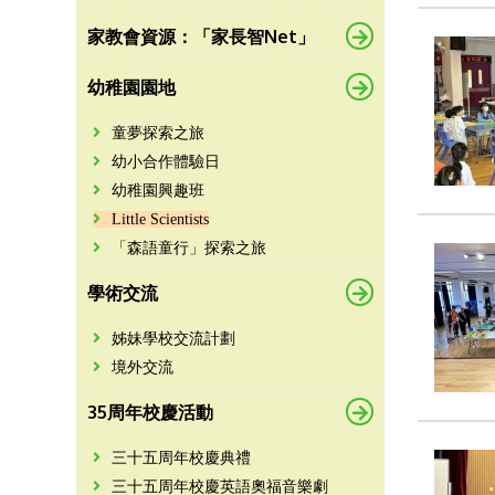
家教會資源：「家長智Net」
幼稚園園地
童夢探索之旅
幼小合作體驗日
幼稚園興趣班
Little Scientists
「森語童行」探索之旅
學術交流
姊妹學校交流計劃
境外交流
35周年校慶活動
三十五周年校慶典禮
三十五周年校慶英語奧福音樂劇