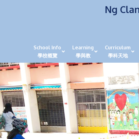
Ng Clan
School Info
Learning
Curriculum
學校概覽
學與教
學科天地
校風及學生支援 (NCS)
香港劍擊運動員教泰
中秋慶祝活動呈現國際學校教育模式 泰伯破天
2023年度沙田區幼稚園
全港學界狀元
家長參觀日
學生代入角色「人生交
萬聖節
田北辰祝
《媽媽的
崇真美善
天下來的雞尾鸚鵡
萬聖節嘉年華活動
校長篇 ~ 
虎年後的第一
學校行政項目聯絡人
各科科主任
同儕協作觀
家長參觀日 Ope
非華語學生
多元發展 / 