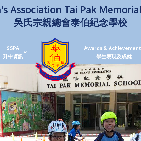
's Association Tai Pak Memoria
吳氏宗親總會泰伯紀念學校
SSPA
Awards & Achievement
升中資訊
學生表現及成就
伯學生堅毅 7位同學赴京交流劍術+Happy+School
荒傍晚舉行更有節日氣色
泰伯盃劍擊比賽
爭霸戰2022
(open House)
叉點」抉擇
嘉年華扮鬼扮馬學英文
福：見證到生命強韌
神奇小子》電影分享會
幼稚園（馬鞍山）
100個印值幾多!?
個網課日
及各班班主任
課及共同備課
n House
支援（NCS）
其他學習經歷(OLE)
中學學位分配辦法(2024-2026)
課堂及學科活動/佳作
課堂及學科活動/佳作
UBuddy Programme
課堂及學科活動/佳作
課堂及學科活動/佳作
課堂及學科活動/佳作
課堂及學科活動/佳作
課堂及學科活動/佳作
課堂及學科活動/佳作
課堂及學科活動/佳作
STAR+ 泰伯星光全人發展工程
「小小理財師」小一理財教育計劃
歷年參與之比賽及獎項
環保、綠化活動及比賽
暑期功課