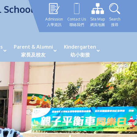
l School
Admission
Contact Us
Site Map
Search
入學資訊
聯絡我們
網頁地圖
搜尋
s
Parent & Alumni
Kindergarten
家長及校友
幼小銜接
表現優秀學生
GRWTH 手機應用程式
「森語童行」探索之旅
法團校董會校友校董選舉
最新活動詳情及報名