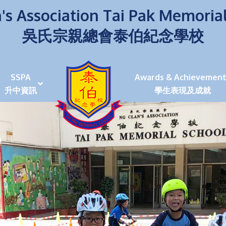
's Association Tai Pak Memoria
吳氏宗親總會泰伯紀念學校
SSPA
Awards & Achievement
升中資訊
學生表現及成就
伯學生堅毅 7位同學赴京交流劍術+Happy+School
荒傍晚舉行更有節日氣色
泰伯盃劍擊比賽
爭霸戰2022
(open House)
叉點」抉擇
嘉年華扮鬼扮馬學英文
福：見證到生命強韌
神奇小子》電影分享會
幼稚園（馬鞍山）
100個印值幾多!?
個網課日
及各班班主任
課及共同備課
n House
支援（NCS）
其他學習經歷(OLE)
中學學位分配辦法(2024-2026)
課堂及學科活動/佳作
課堂及學科活動/佳作
UBuddy Programme
課堂及學科活動/佳作
課堂及學科活動/佳作
課堂及學科活動/佳作
課堂及學科活動/佳作
課堂及學科活動/佳作
課堂及學科活動/佳作
課堂及學科活動/佳作
STAR+ 泰伯星光全人發展工程
「小小理財師」小一理財教育計劃
歷年參與之比賽及獎項
環保、綠化活動及比賽
暑期功課