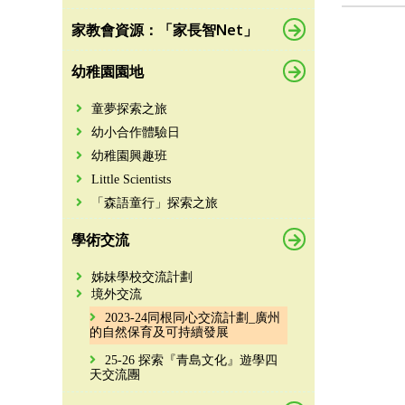
家教會資源：「家長智Net」
幼稚園園地
童夢探索之旅
幼小合作體驗日
幼稚園興趣班
Little Scientists
「森語童行」探索之旅
學術交流
姊妹學校交流計劃
境外交流
2023-24同根同心交流計劃_廣州
的自然保育及可持續發展
25-26 探索『青島文化』遊學四
天交流團