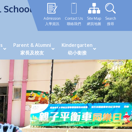
l School
Admission
Contact Us
Site Map
Search
入學資訊
聯絡我們
網頁地圖
搜尋
s
Parent & Alumni
Kindergarten
家長及校友
幼小銜接
表現優秀學生
GRWTH 手機應用程式
「森語童行」探索之旅
法團校董會校友校董選舉
最新活動詳情及報名