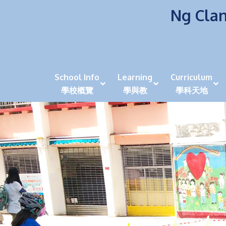
Ng Clan
School Info
Learning
Curriculum
學校概覽
學與教
學科天地
校風及學生支援 (NCS)
香港劍擊運動員教泰
中秋慶祝活動呈現國際學校教育模式 泰伯破天
2023年度沙田區幼稚園
全港學界狀元
家長參觀日
學生代入角色「人生交
萬聖節
田北辰祝
《媽媽的
崇真美善
天下來的雞尾鸚鵡
萬聖節嘉年華活動
校長篇 ~ 
虎年後的第一
學校行政項目聯絡人
各科科主任
同儕協作觀
家長參觀日 Ope
非華語學生
多元發展 / 