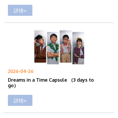
詳情+
2026-04-26
Dreams in a Time Capsule （3 days to
go）
詳情+