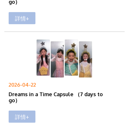
go）
詳情+
2026-04-22
Dreams in a Time Capsule （7 days to
go）
詳情+