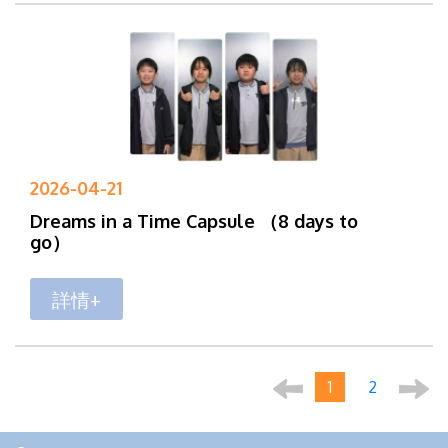
2026-04-21
Dreams in a Time Capsule （8 days to
go）
詳情+
1
2